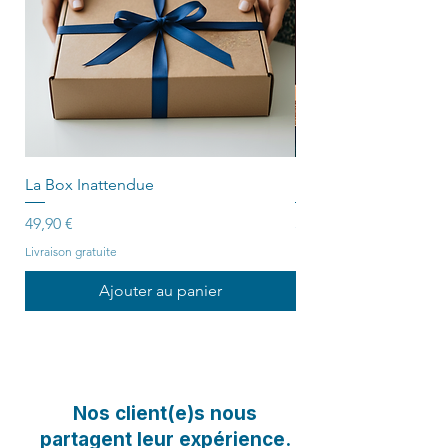
La Box Inattendue
La Box Solaire
Prix
Prix
49,90 €
39,90 €
Livraison gratuite
Livraison gratuite
Ajouter au panier
Nos client(e)s nous
partagent leur expérience.